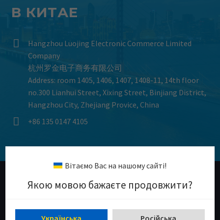
В КИТАЕ


Hangzhou Luojing Electronic Commerce Limited
Company
杭州罗金电子商务有限公司
Address: room 1405, 1406, 1407, 1408-11, 14th floor
no.300 Lianhui Street, Xixing Street, Binjiang District,
Hangzhou City, Zhejiang Provice, China


+86 135 0147 4105
Biтaємo Bac нa нaшoму caйтi!
Якoю мoвoю бaжaєтe пpoдoвжити?
Укpaїнcькa
Рoсiйcькa