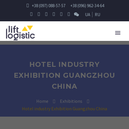
+38 (097) 088-57-57
+38 (096) 962-34-64
UA
RU
HOTEL INDUSTRY
EXHIBITION GUANGZHOU
CHINA
Home
Exhibitions
Hotel industry Exhibition Guangzhou China