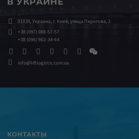
В УКРАИНЕ


01030, Украина, г. Киев, улица Пирогова, 2


+38 (097) 088-57-57
+38 (096) 962-34-64


info@liftlogistic.com.ua
КОНТАКТЫ