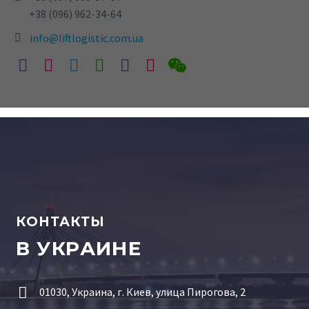
+38 (096) 962-34-64
info@liftlogistic.com.ua
КОНТАКТЫ
В УКРАИНЕ


01030, Украина, г. Киев, улица Пирогова, 2