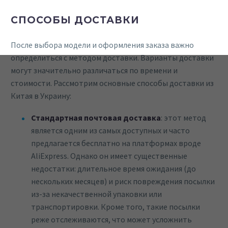
СПОСОБЫ ДОСТАВКИ
После выбора модели и оформления заказа важно
определиться с методом доставки. Варианты доставки
могут значительно различаться по времени и
стоимости. Рассмотрим основные способы доставки из
Китая в Украину:
Стандартная почтовая доставка
: этот метод
является одним из самых доступных и часто
предлагается бесплатно на платформах вроде
AliExpress. Однако он имеет существенные
недостатки: длительное время ожидания (до
нескольких месяцев) и риск повреждения посылки
из-за некачественной упаковки или
транспортировки. Кроме того, такие посылки
реже отслеживаются, что может усложнить