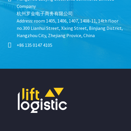
Company
杭州罗金电子商务有限公司
Address: room 1405, 1406, 1407, 1408-11, 14th floor
no.300 Lianhui Street, Xixing Street, Binjiang District,
Hangzhou City, Zhejiang Provice, China


+86 135 0147 4105