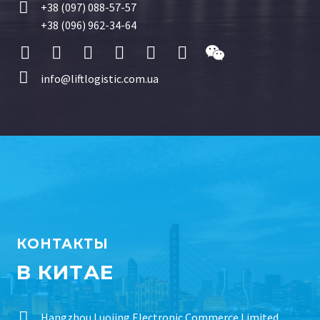


+38 (097) 088-57-57
+38 (096) 962-34-64


info@liftlogistic.com.ua
КОНТАКТЫ
В КИТАЕ


Hangzhou Luojing Electronic Commerce Limited